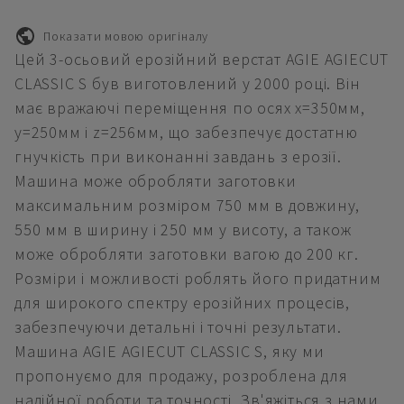
Показати мовою оригіналу
Цей 3-осьовий ерозійний верстат AGIE AGIECUT
CLASSIC S був виготовлений у 2000 році. Він
має вражаючі переміщення по осях x=350мм,
y=250мм і z=256мм, що забезпечує достатню
гнучкість при виконанні завдань з ерозії.
Машина може обробляти заготовки
максимальним розміром 750 мм в довжину,
550 мм в ширину і 250 мм у висоту, а також
може обробляти заготовки вагою до 200 кг.
Розміри і можливості роблять його придатним
для широкого спектру ерозійних процесів,
забезпечуючи детальні і точні результати.
Машина AGIE AGIECUT CLASSIC S, яку ми
пропонуємо для продажу, розроблена для
надійної роботи та точності. Зв'яжіться з нами