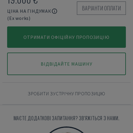
ВАРІАНТИ ОПЛАТИ
ЦІНА НА ГІНДУМАК
(Ex works)
ОТРИМАТИ ОФІЦІЙНУ ПРОПОЗИЦІЮ
ВІДВІДАЙТЕ МАШИНУ
ЗРОБИТИ ЗУСТРІЧНУ ПРОПОЗИЦІЮ
МАЄТЕ ДОДАТКОВІ ЗАПИТАННЯ? ЗВ'ЯЖІТЬСЯ З НАМИ.