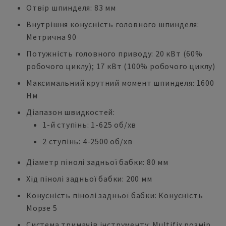
Отвір шпинделя: 83 мм
Внутрішня конусність головного шпинделя:
Метрична 90
Потужність головного приводу: 20 кВт (60%
робочого циклу); 17 кВт (100% робочого циклу)
Максимальний крутний момент шпинделя: 1600
Нм
Діапазон швидкостей:
1-й ступінь: 1-625 об/хв
2 ступінь: 4-2500 об/хв
Діаметр пінолі задньої бабки: 80 мм
Хід пінолі задньої бабки: 200 мм
Конусність пінолі задньої бабки: Конусність
Морзе 5
Система тримачів інструменту: Multifix розмір