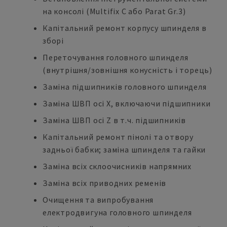
на консолі (Multifix C або Parat Gr.3)
Капітальний ремонт корпусу шпинделя в
зборі
Переточування головного шпинделя
(внутрішня/зовнішня конусність і торець)
Заміна підшипників головного шпинделя
Заміна ШВП осі X, включаючи підшипники
Заміна ШВП осі Z в т.ч. підшипників
Капітальний ремонт пінолі та отвору
задньої бабки; заміна шпинделя та гайки
Заміна всіх склоочисників напрямних
Заміна всіх приводних ременів
Очищення та випробування
електродвигуна головного шпинделя