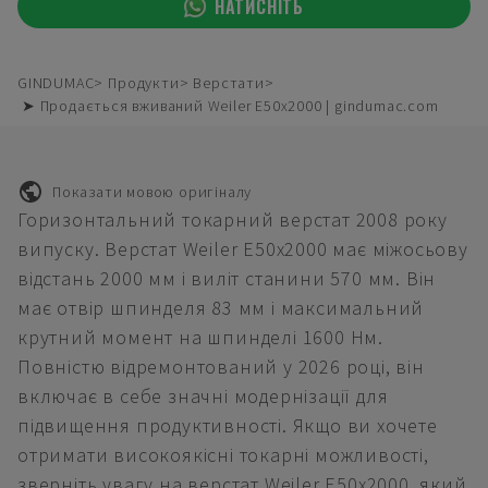
НАТИСНІТЬ
GINDUMAC
Продукти
Верстати
➤ Продається вживаний Weiler E50x2000 | gindumac.com
Показати мовою оригіналу
Горизонтальний токарний верстат 2008 року
випуску. Верстат Weiler E50x2000 має міжосьову
відстань 2000 мм і виліт станини 570 мм. Він
має отвір шпинделя 83 мм і максимальний
крутний момент на шпинделі 1600 Нм.
Повністю відремонтований у 2026 році, він
включає в себе значні модернізації для
підвищення продуктивності. Якщо ви хочете
отримати високоякісні токарні можливості,
зверніть увагу на верстат Weiler E50x2000, який