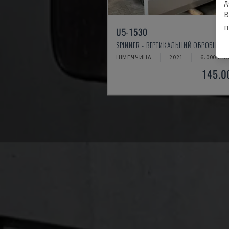
д
В
п
U5-1530
SPINNER - ВЕРТИКАЛЬНИЙ ОБРОБНИЙ 
НІМЕЧЧИНА
2021
6.000 HR
145.0