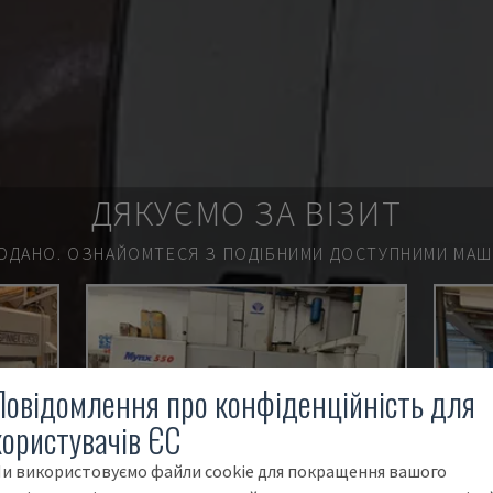
ДЯКУЄМО ЗА ВІЗИТ
ОДАНО.
ОЗНАЙОМТЕСЯ З ПОДІБНИМИ ДОСТУПНИМИ МАШИ
Повідомлення про конфіденційність для
користувачів ЄС
и використовуємо файли cookie для покращення вашого