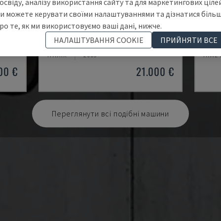
освіду, аналізу використання сайту та для маркетингових цілей
и можете керувати своїми налаштуваннями та дізнатися біль
ро те, як ми використовуємо ваші дані, нижче.
MYNX 550
X-MI
НАЛАШТУВАННЯ COOKIE
ПРИЙНЯТИ ВСЕ
ЦЕНТР
DAEWOO - ВЕРТИКАЛЬНИЙ ОБРОБНИЙ ЦЕНТР
KNUTH
S
ІТАЛІЯ
2003
НІМЕ
00 €
21.000 €
Переглянути всі подібні машини