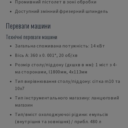
Промивний пістолет в зоні обробки
Доступний змінний фрезерний шпиндель
Переваги машини
Технічні переваги машини
Загальна споживана потужність: 14 кВт
Вісь А: 360 x 0. 001°, 20 об/хв
Розмір столу/піддону (дхшхв в мм): 1 міст з 4-
ма сторонами, l1800мм, 4x113мм
Тип вирівнювання столу/піддону: сітка m10 та
10х7
Тип інструментального магазину: ланцюговий
магазин
Тип/вміст охолоджуючої рідини: емульсія
(внутрішня та зовнішня) / прибл. 480 л