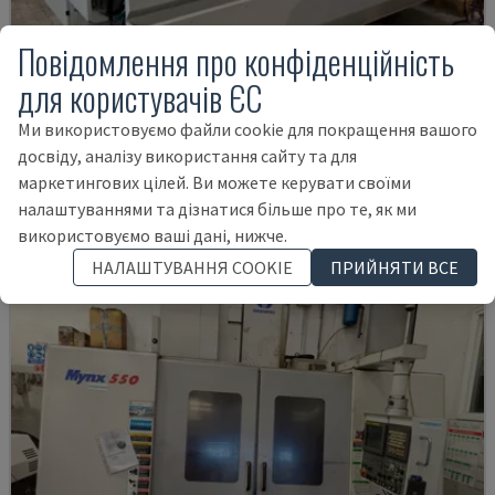
Повідомлення про конфіденційність
для користувачів ЄС
U5-1530
Ми використовуємо файли cookie для покращення вашого
SPINNER - ВЕРТИКАЛЬНИЙ ОБРОБНИЙ ЦЕНТР
досвіду, аналізу використання сайту та для
НІМЕЧЧИНА
2021
6.000 HRS
маркетингових цілей. Ви можете керувати своїми
145.000 €
налаштуваннями та дізнатися більше про те, як ми
використовуємо ваші дані, нижче.
НАЛАШТУВАННЯ COOKIE
ПРИЙНЯТИ ВСЕ