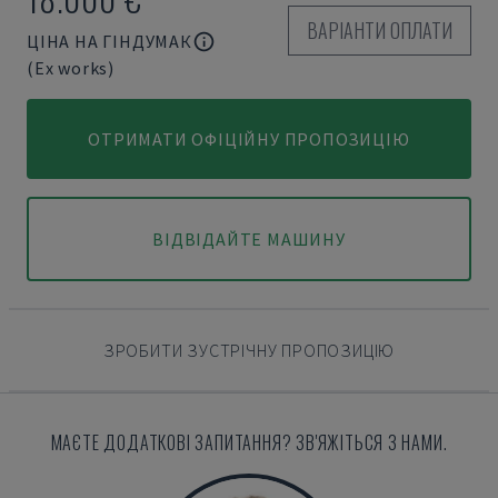
ВАРІАНТИ ОПЛАТИ
ЦІНА НА ГІНДУМАК
(Ex works)
ОТРИМАТИ ОФІЦІЙНУ ПРОПОЗИЦІЮ
ВІДВІДАЙТЕ МАШИНУ
ЗРОБИТИ ЗУСТРІЧНУ ПРОПОЗИЦІЮ
МАЄТЕ ДОДАТКОВІ ЗАПИТАННЯ? ЗВ'ЯЖІТЬСЯ З НАМИ.