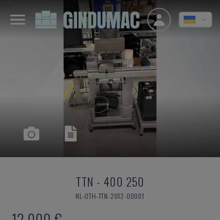
TTN
-
400 250
NL-OTH-TTN-2012-00001
12.000 €