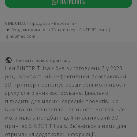
НАТИСНІТЬ
GINDUMAC
Продукти
Верстати
➤ Продаж вживаного 3D-принтера SINTERIT lisa x |
gindumac.com
Показати мовою оригіналу
Цей SINTERIT lisa x був виготовлений у 2023
році. Компактний і ефективний пластиковий
3D-принтер пропонує розширені можливості
друку для різних застосувань. Ідеально
підходить для малих і середніх проектів, що
вимагають точності та надійності. Розгляньте
можливість придбати цей пластиковий 3D-
принтер SINTERIT lisa x. Зв'яжіться з нами для
отримання додаткової інформації.