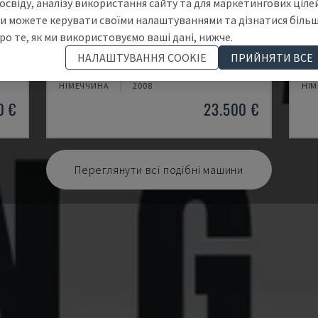
освіду, аналізу використання сайту та для маркетингових цілей
и можете керувати своїми налаштуваннями та дізнатися біль
ро те, як ми використовуємо ваші дані, нижче.
KASTOSPEED C 9
PD
НАЛАШТУВАННЯ COOKIE
ПРИЙНЯТИ ВСЕ
ТАЛУ
KASTO - ЦИРКУЛЯРНА ПИЛА ПО МЕТАЛУ
SCH
НІМЕЧЧИНА
2008
НІ
0 €
23.500 €
Переглянути всі подібні машини