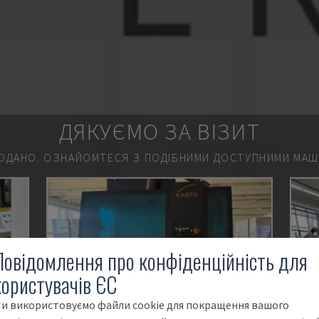
ДЯКУЄМО ЗА ВІЗИТ
ОДАНО.
ОЗНАЙОМТЕСЯ З ПОДІБНИМИ ДОСТУПНИМИ МАШИ
Повідомлення про конфіденційність для
користувачів ЄС
и використовуємо файли cookie для покращення вашого