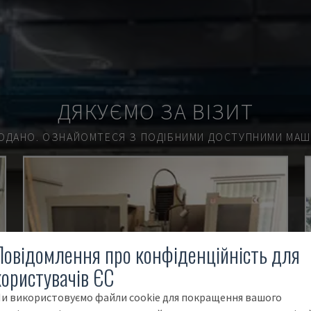
ДЯКУЄМО ЗА ВІЗИТ
ОДАНО.
ОЗНАЙОМТЕСЯ З ПОДІБНИМИ ДОСТУПНИМИ МАШИ
Повідомлення про конфіденційність для
користувачів ЄС
и використовуємо файли cookie для покращення вашого