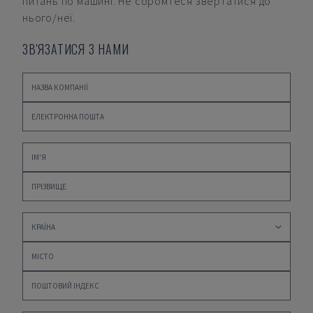
питань по машині. Не соромтеся звертатися до
нього/неї.
ЗВ'ЯЗАТИСЯ З НАМИ