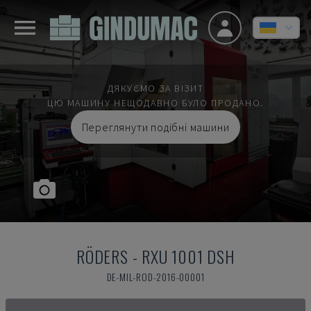
ДЯКУЄМО ЗА ВІЗИТ
ЦЮ МАШИНУ НЕЩОДАВНО БУЛО ПРОДАНО.
Переглянути подібні машини
RÖDERS
-
RXU 1001 DSH
DE-MIL-ROD-2016-00001