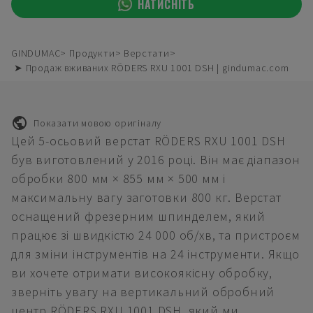
НАТИСНІТЬ
GINDUMAC
Продукти
Верстати
➤ Продаж вживаних RÖDERS RXU 1001 DSH | gindumac.com
Показати мовою оригіналу
Цей 5-осьовий верстат RÖDERS RXU 1001 DSH
був виготовлений у 2016 році. Він має діапазон
обробки 800 мм × 855 мм × 500 мм і
максимальну вагу заготовки 800 кг. Верстат
оснащений фрезерним шпинделем, який
працює зі швидкістю 24 000 об/хв, та пристроєм
для зміни інструментів на 24 інструменти. Якщо
ви хочете отримати високоякісну обробку,
зверніть увагу на вертикальний обробний
центр RÖDERS RXU 1001 DSH, який ми