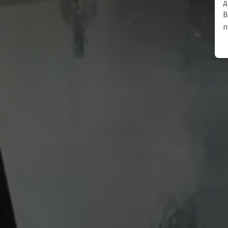
д
В
п