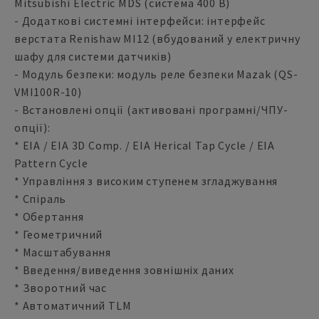
Mitsubishi Electric MDS (система 400 В)
- Додаткові системні інтерфейси: інтерфейс
верстата Renishaw MI12 (вбудований у електричну
шафу для системи датчиків)
- Модуль безпеки: модуль реле безпеки Mazak (QS-
VMI100R-10)
- Встановлені опції (активовані програмні/ЧПУ-
опції):
* EIA / EIA 3D Comp. / EIA Herical Tap Cycle / EIA
Pattern Cycle
* Управління з високим ступенем згладжування
* Спіраль
* Обертання
* Геометричний
* Масштабування
* Введення/виведення зовнішніх даних
* Зворотний час
* Автоматичний TLM