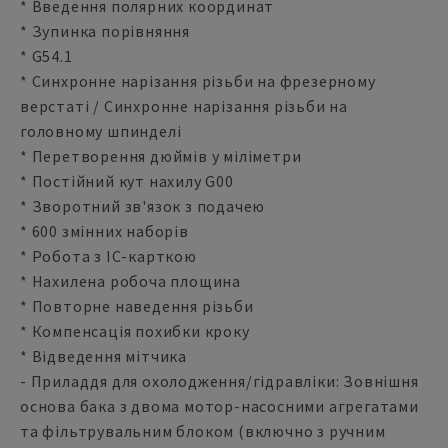
* Введення полярних координат
* Зупинка порівняння
* G54.1
* Синхронне нарізання різьби на фрезерному
верстаті / Синхронне нарізання різьби на
головному шпинделі
* Перетворення дюймів у міліметри
* Постійний кут нахилу G00
* Зворотний зв'язок з подачею
* 600 змінних наборів
* Робота з IC-карткою
* Нахилена робоча площина
* Повторне наведення різьби
* Компенсація похибки кроку
* Відведення мітчика
- Приладдя для охолодження/гідравліки: Зовнішня
основа бака з двома мотор-насосними агрегатами
та фільтрувальним блоком (включно з ручним