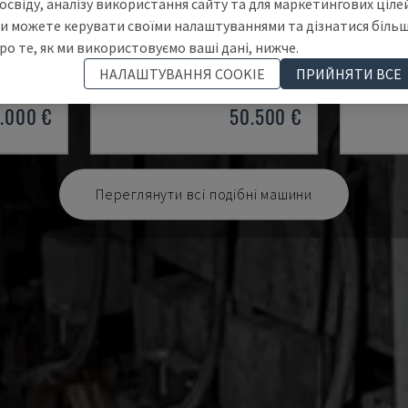
освіду, аналізу використання сайту та для маркетингових цілей
и можете керувати своїми налаштуваннями та дізнатися біль
KS45-24D
ZSE 27
ро те, як ми використовуємо ваші дані, нижче.
ЕКСТРУДЕР
KUHNE - ДВОВАЛЬНИЙ ЕКСТРУДЕР
LEISTRIT
НАЛАШТУВАННЯ COOKIE
ПРИЙНЯТИ ВСЕ
RS
НІМЕЧЧИНА
2006
НІМЕЧЧИ
.000 €
50.500 €
Переглянути всі подібні машини