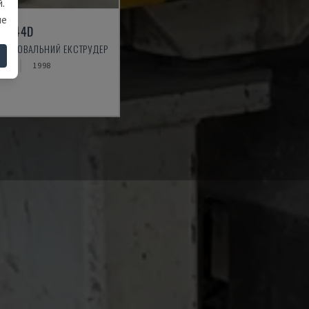
.
ше
/GL-44D
Z - ДВОВАЛЬНИЙ ЕКСТРУДЕР
НА
1998