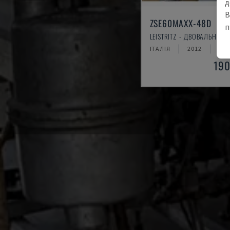
д
В
ZSE60MAXX-48D
п
LEISTRITZ - ДВОВАЛЬНИЙ 
ІТАЛІЯ
2012
0 H
190