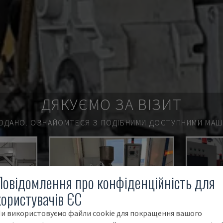
ДЯКУЄМО ЗА ВІЗИТ
ОДАНО.
ОЗНАЙОМТЕСЯ З ПОДІБНИМИ ДОСТУПНИМИ МАШИ
П
Повідомлення про конфіденційність для
користувачів ЄС
и використовуємо файли cookie для покращення вашого