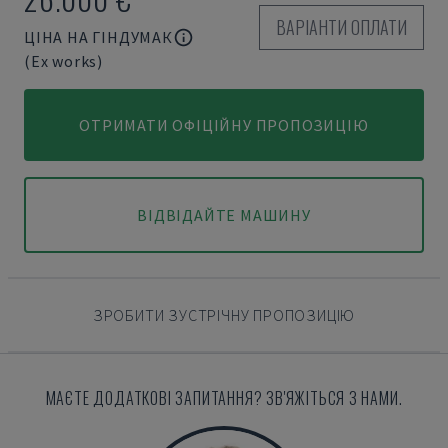
ВАРІАНТИ ОПЛАТИ
ЦІНА НА ГІНДУМАК
(Ex works)
ОТРИМАТИ ОФІЦІЙНУ ПРОПОЗИЦІЮ
ВІДВІДАЙТЕ МАШИНУ
ЗРОБИТИ ЗУСТРІЧНУ ПРОПОЗИЦІЮ
МАЄТЕ ДОДАТКОВІ ЗАПИТАННЯ? ЗВ'ЯЖІТЬСЯ З НАМИ.