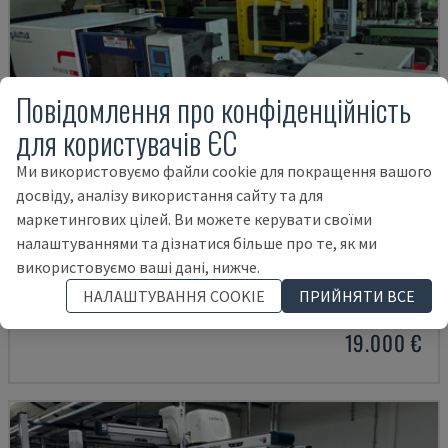
Повідомлення про конфіденційність
для користувачів ЄС
Ми використовуємо файли cookie для покращення вашого
досвіду, аналізу використання сайту та для
маркетингових цілей. Ви можете керувати своїми
налаштуваннями та дізнатися більше про те, як ми
MA900ІІ
використовуємо ваші дані, нижче.
HAITIAN - ГІДРАВЛІЧНА МАШИНА ДЛЯ ЛИТТЯ ПІД ТИСКОМ
НАЛАШТУВАННЯ COOKIE
ПРИЙНЯТИ ВСЕ
БОЛГАРІЯ
2023
19.000 €