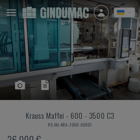
Krauss Maffei
-
600 - 3500 C3
RS-INJ-KRA-2006-00001
26.000 €