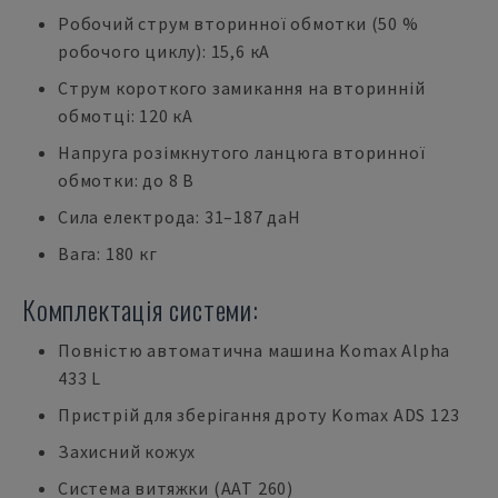
Робочий струм вторинної обмотки (50 %
робочого циклу): 15,6 кА
Струм короткого замикання на вторинній
обмотці: 120 кА
Напруга розімкнутого ланцюга вторинної
обмотки: до 8 В
Сила електрода: 31–187 даН
Вага: 180 кг
Комплектація системи:
Повністю автоматична машина Komax Alpha
433 L
Пристрій для зберігання дроту Komax ADS 123
Захисний кожух
Система витяжки (AAT 260)