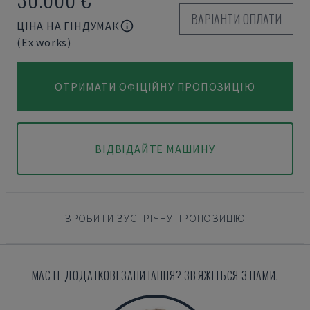
ВАРІАНТИ ОПЛАТИ
ЦІНА НА ГІНДУМАК
(Ex works)
ОТРИМАТИ ОФІЦІЙНУ ПРОПОЗИЦІЮ
ВІДВІДАЙТЕ МАШИНУ
ЗРОБИТИ ЗУСТРІЧНУ ПРОПОЗИЦІЮ
МАЄТЕ ДОДАТКОВІ ЗАПИТАННЯ? ЗВ'ЯЖІТЬСЯ З НАМИ.