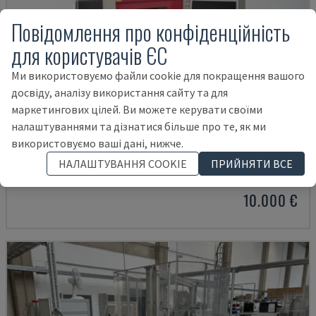
Повідомлення про конфіденційність
для користувачів ЄС
Ми використовуємо файли cookie для покращення вашого
досвіду, аналізу використання сайту та для
маркетингових цілей. Ви можете керувати своїми
налаштуваннями та дізнатися більше про те, як ми
LASER-WORK-STATION
використовуємо ваші дані, нижче.
TROTEC - ОБЛАДНАННЯ ДЛЯ АВТОМАТИЗАЦІЇ
НАЛАШТУВАННЯ COOKIE
ПРИЙНЯТИ ВСЕ
НІМЕЧЧИНА
2009
10.000 €