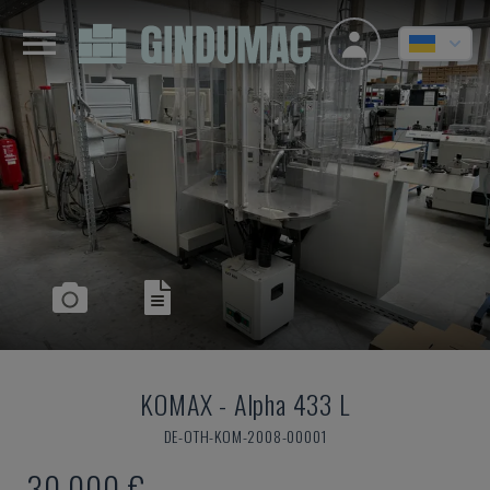
KOMAX
-
Alpha 433 L
DE-OTH-KOM-2008-00001
30.000 €