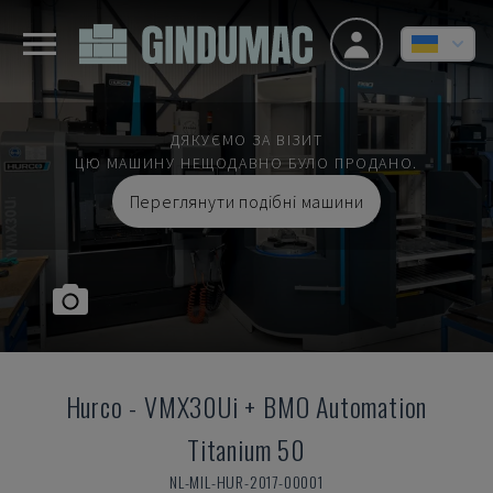
ДЯКУЄМО ЗА ВІЗИТ
ЦЮ МАШИНУ НЕЩОДАВНО БУЛО ПРОДАНО.
Переглянути подібні машини
Hurco
-
VMX30Ui + BMO Automation
Titanium 50
NL-MIL-HUR-2017-00001