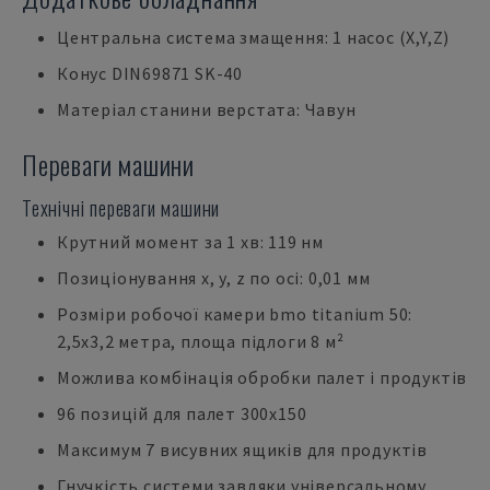
Центральна система змащення: 1 насос (X,Y,Z)
Конус DIN69871 SK-40
Матеріал станини верстата: Чавун
Переваги машини
Технічні переваги машини
Крутний момент за 1 хв: 119 нм
Позиціонування x, y, z по осі: 0,01 мм
Розміри робочої камери bmo titanium 50:
2,5х3,2 метра, площа підлоги 8 м²
Можлива комбінація обробки палет і продуктів
96 позицій для палет 300x150
Максимум 7 висувних ящиків для продуктів
Гнучкість системи завдяки універсальному