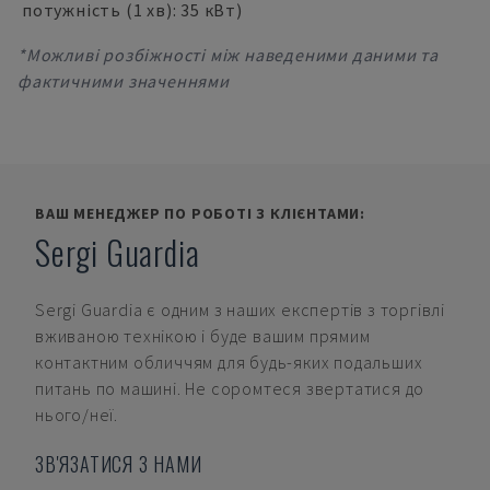
потужність (1 хв): 35 кВт)
*Можливі розбіжності між наведеними даними та
фактичними значеннями
ВАШ МЕНЕДЖЕР ПО РОБОТІ З КЛІЄНТАМИ:
Sergi Guardia
Sergi Guardia
є одним з наших експертів з торгівлі
вживаною технікою і буде вашим прямим
контактним обличчям для будь-яких подальших
питань по машині. Не соромтеся звертатися до
нього/неї.
ЗВ'ЯЗАТИСЯ З НАМИ