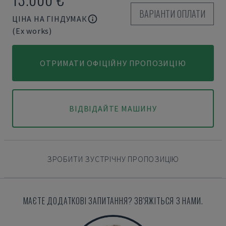
ВАРІАНТИ ОПЛАТИ
ЦІНА НА ГІНДУМАК
(Ex works)
ОТРИМАТИ ОФІЦІЙНУ ПРОПОЗИЦІЮ
ВІДВІДАЙТЕ МАШИНУ
ЗРОБИТИ ЗУСТРІЧНУ ПРОПОЗИЦІЮ
МАЄТЕ ДОДАТКОВІ ЗАПИТАННЯ? ЗВ'ЯЖІТЬСЯ З НАМИ.