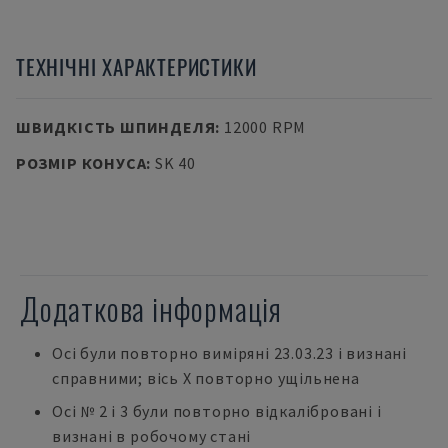
ТЕХНІЧНІ ХАРАКТЕРИСТИКИ
ШВИДКІСТЬ ШПИНДЕЛЯ
:
12000 RPM
РОЗМІР КОНУСА
:
SK 40
Додаткова інформація
Осі були повторно виміряні 23.03.23 і визнані
справними; вісь X повторно ущільнена
Осі № 2 і 3 були повторно відкалібровані і
визнані в робочому стані