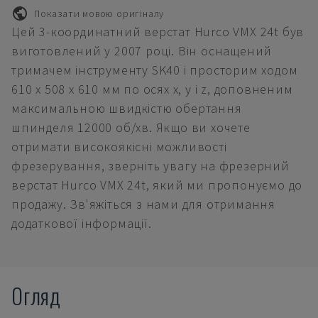
Показати мовою оригіналу
Цей 3-координатний верстат Hurco VMX 24t був
виготовлений у 2007 році. Він оснащений
тримачем інструменту SK40 і просторим ходом
610 x 508 x 610 мм по осях x, y і z, доповненим
максимальною швидкістю обертання
шпинделя 12000 об/хв. Якщо ви хочете
отримати високоякісні можливості
фрезерування, зверніть увагу на фрезерний
верстат Hurco VMX 24t, який ми пропонуємо до
продажу. Зв'яжіться з нами для отримання
додаткової інформації.
Огляд