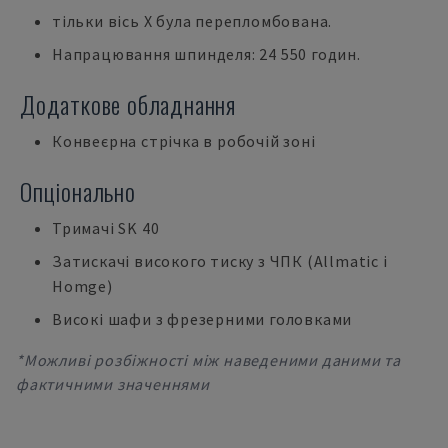
тільки вісь X була перепломбована.
Напрацювання шпинделя: 24 550 годин.
Додаткове обладнання
Конвеєрна стрічка в робочій зоні
Опціонально
Тримачі SK 40
Затискачі високого тиску з ЧПК (Allmatic і
Homge)
Високі шафи з фрезерними головками
*Можливі розбіжності між наведеними даними та
фактичними значеннями