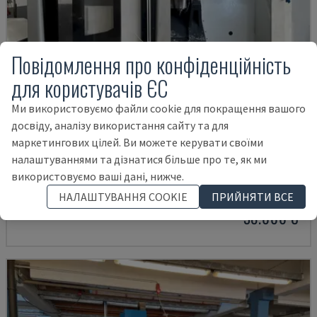
Повідомлення про конфіденційність
для користувачів ЄС
Ми використовуємо файли cookie для покращення вашого
досвіду, аналізу використання сайту та для
маркетингових цілей. Ви можете керувати своїми
ECOMILL 800 V
налаштуваннями та дізнатися більше про те, як ми
використовуємо ваші дані, нижче.
DMG - ВЕРТИКАЛЬНИЙ ОБРОБНИЙ ЦЕНТР
НІМЕЧЧИНА
2016
11.898 HRS
НАЛАШТУВАННЯ COOKIE
ПРИЙНЯТИ ВСЕ
38.000 €