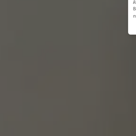
д
В
п