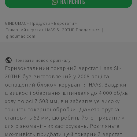
НАТИСНІТЬ
GINDUMAC
Продукти
Верстати
Токарний верстат HAAS SL-20THE Продається |
gindumac.com
Показати мовою оригіналу
Горизонтальний токарний верстат Haas SL-
20THE був виготовлений у 2008 році та
оснащений блоком керування HAAS. Завдяки
швидкості обертання шпинделя до 4 000 об/хв і
ходу по осі Z 508 мм, він забезпечує високу
точність токарної обробки. Діаметр прутка
становить 52 мм, що робить його придатним
для різноманітних застосувань. Розгляньте
можливість придбати цей токарний верстат