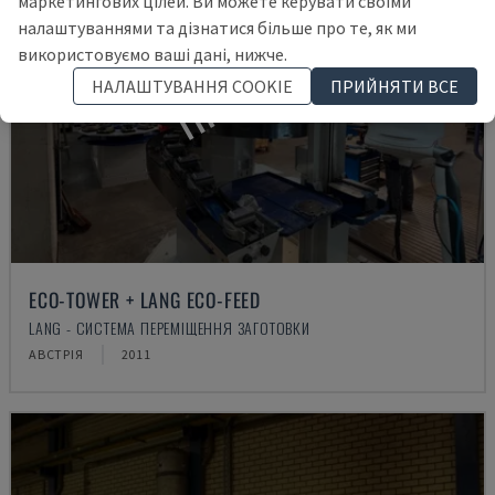
маркетингових цілей. Ви можете керувати своїми
налаштуваннями та дізнатися більше про те, як ми
ПРОДАНО
використовуємо ваші дані, нижче.
НАЛАШТУВАННЯ COOKIE
ПРИЙНЯТИ ВСЕ
ECO-TOWER + LANG ECO-FEED
LANG - СИСТЕМА ПЕРЕМІЩЕННЯ ЗАГОТОВКИ
АВСТРІЯ
2011