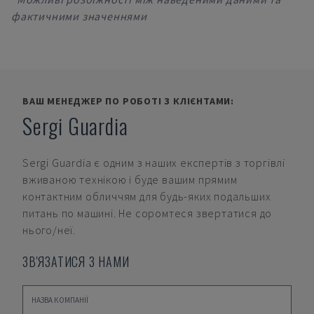
фактичними значеннями
ВАШ МЕНЕДЖЕР ПО РОБОТІ З КЛІЄНТАМИ:
Sergi Guardia
Sergi Guardia
є одним з наших експертів з торгівлі
вживаною технікою і буде вашим прямим
контактним обличчям для будь-яких подальших
питань по машині. Не соромтеся звертатися до
нього/неї.
ЗВ'ЯЗАТИСЯ З НАМИ