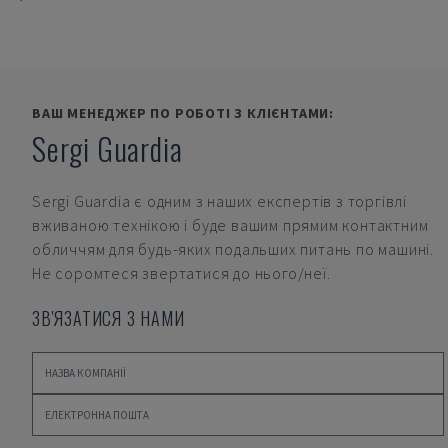
ВАШ МЕНЕДЖЕР ПО РОБОТІ З КЛІЄНТАМИ:
Sergi Guardia
Sergi Guardia
є одним з наших експертів з торгівлі
вживаною технікою і буде вашим прямим контактним
обличчям для будь-яких подальших питань по машині.
Не соромтеся звертатися до нього/неї.
ЗВ'ЯЗАТИСЯ З НАМИ