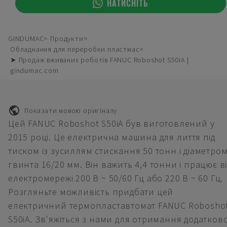
НАТИСНІТЬ
GINDUMAC
Продукти
Обладнання для переробки пластмас
➤ Продаж вживаних роботів FANUC Roboshot S50iA |
gindumac.com
Показати мовою оригіналу
Цей FANUC Roboshot S50iA був виготовлений у
2015 році. Це електрична машина для лиття під
тиском із зусиллям стискання 50 тонн і діаметро
гвинта 16/20 мм. Він важить 4,4 тонни і працює в
електромережі 200 В ~ 50/60 Гц або 220 В ~ 60 Гц.
Розгляньте можливість придбати цей
електричний термопластавтомат FANUC Robosho
S50iA. Зв'яжіться з нами для отримання додатков