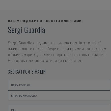
ВАШ МЕНЕДЖЕР ПО РОБОТІ З КЛІЄНТАМИ:
Sergi Guardia
Sergi Guardia
є одним з наших експертів з торгівлі
вживаною технікою і буде вашим прямим контактним
обличчям для будь-яких подальших питань по машині.
Не соромтеся звертатися до нього/неї.
ЗВ'ЯЗАТИСЯ З НАМИ