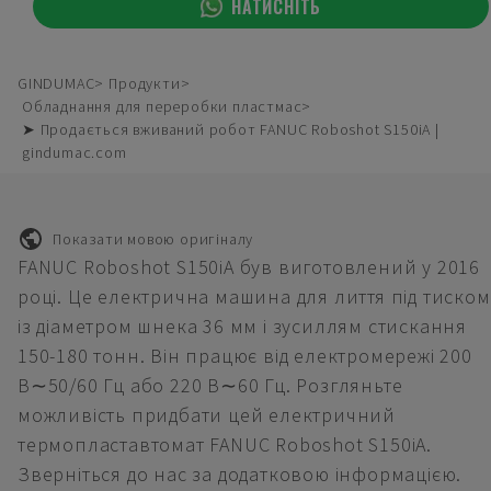
НАТИСНІТЬ
GINDUMAC
Продукти
Обладнання для переробки пластмас
➤ Продається вживаний робот FANUC Roboshot S150iA |
gindumac.com
Показати мовою оригіналу
FANUC Roboshot S150iA був виготовлений у 2016
році. Це електрична машина для лиття під тиском
із діаметром шнека 36 мм і зусиллям стискання
150-180 тонн. Він працює від електромережі 200
В∼50/60 Гц або 220 В∼60 Гц. Розгляньте
можливість придбати цей електричний
термопластавтомат FANUC Roboshot S150iA.
Зверніться до нас за додатковою інформацією.