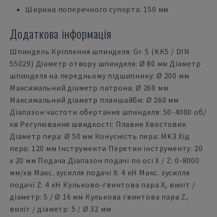
Ширина поперечного супорта: 150 мм
Додаткова інформація
Шпиндель Кріплення шпинделя: Gr. 5 (KK5 / DIN
55029) Діаметр отвору шпинделя: Ø 80 мм Діаметр
шпинделя на передньому підшипнику: Ø 200 мм
Максимальний діаметр патрона: Ø 260 мм
Максимальний діаметр планшайби: Ø 260 мм
Діапазон частоти обертання шпинделя: 50-4000 об/
хв Регулювання швидкості: Плавне Хвостовик
Діаметр пера: Ø 50 мм Конусність пера: MK3 Хід
пера: 120 мм Інструменти Перетин інструменту: 20
x 20 мм Подача Діапазон подачі по осі X / Z: 0-8000
мм/хв Макс. зусилля подачі X: 4 кН Макс. зусилля
подачі Z: 4 кН Кульково-гвинтова пара X, виліт /
діаметр: 5 / Ø 16 мм Кулькова гвинтова пара Z,
виліт / діаметр: 5 / Ø 32 мм