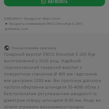
НАТИСНІТЬ
GINDUMAC
Продукти
Верстати
➤ Продається вживаний EMCO Emcomat E-200 |
gindumac.com
Показати мовою оригіналу
Токарний верстат EMCO Emcomat E-200 був
виготовлений у 2016 році. Надійний
горизонтальний токарний верстат з
поворотною станиною Ø 400 мм і відстанню
між центрами 1000 мм. Він пропонує діапазон
частоти обертання шпинделя 50-4000 об/хв з
безступінчатим регулюванням швидкості та
діаметром отвору шпинделя Ø 80 мм. Якщо ви
хочете отримати високоякісні токарні