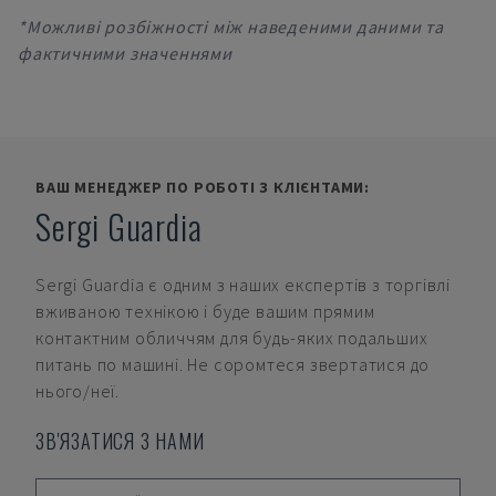
*Можливі розбіжності між наведеними даними та
фактичними значеннями
ВАШ МЕНЕДЖЕР ПО РОБОТІ З КЛІЄНТАМИ:
Sergi Guardia
Sergi Guardia
є одним з наших експертів з торгівлі
вживаною технікою і буде вашим прямим
контактним обличчям для будь-яких подальших
питань по машині. Не соромтеся звертатися до
нього/неї.
ЗВ'ЯЗАТИСЯ З НАМИ