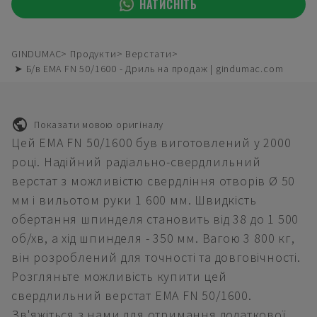
НАТИСНІТЬ
GINDUMAC
Продукти
Верстати
➤ Б/в EMA FN 50/1600 - Дриль на продаж | gindumac.com
Показати мовою оригіналу
Цей EMA FN 50/1600 був виготовлений у 2000
році. Надійний радіально-свердлильний
верстат з можливістю свердління отворів Ø 50
мм і вильотом руки 1 600 мм. Швидкість
обертання шпинделя становить від 38 до 1 500
об/хв, а хід шпинделя - 350 мм. Вагою 3 800 кг,
він розроблений для точності та довговічності.
Розгляньте можливість купити цей
свердлильний верстат EMA FN 50/1600.
Зв'яжіться з нами для отримання додаткової