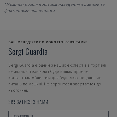
*Можливі розбіжності між наведеними даними та
фактичними значеннями
ВАШ МЕНЕДЖЕР ПО РОБОТІ З КЛІЄНТАМИ:
Sergi Guardia
Sergi Guardia
є одним з наших експертів з торгівлі
вживаною технікою і буде вашим прямим
контактним обличчям для будь-яких подальших
питань по машині. Не соромтеся звертатися до
нього/неї.
ЗВ'ЯЗАТИСЯ З НАМИ