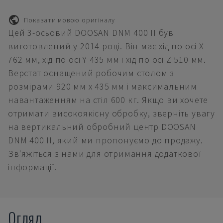
Показати мовою оригіналу
Цей 3-осьовий DOOSAN DNM 400 II був
виготовлений у 2014 році. Він має хід по осі X
762 мм, хід по осі Y 435 мм і хід по осі Z 510 мм.
Верстат оснащений робочим столом з
розмірами 920 мм x 435 мм і максимальним
навантаженням на стіл 600 кг. Якщо ви хочете
отримати високоякісну обробку, зверніть увагу
на вертикальний обробний центр DOOSAN
DNM 400 II, який ми пропонуємо до продажу.
Зв'яжіться з нами для отримання додаткової
інформації.
Огляд