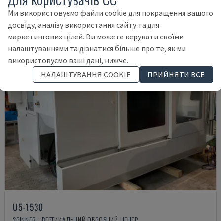
45.000 €
Ми використовуємо файли cookie для покращення вашого
досвіду, аналізу використання сайту та для
маркетингових цілей. Ви можете керувати своїми
налаштуваннями та дізнатися більше про те, як ми
використовуємо ваші дані, нижче.
НАЛАШТУВАННЯ COOKIE
ПРИЙНЯТИ ВСЕ
U5-1530
SPINNER - ВЕРТИКАЛЬНИЙ ОБРОБНИЙ ЦЕНТР