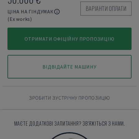
ВАРІАНТИ ОПЛАТИ
ЦІНА НА ГІНДУМАК
(Ex works)
ОТРИМАТИ ОФІЦІЙНУ ПРОПОЗИЦІЮ
ВІДВІДАЙТЕ МАШИНУ
ЗРОБИТИ ЗУСТРІЧНУ ПРОПОЗИЦІЮ
МАЄТЕ ДОДАТКОВІ ЗАПИТАННЯ? ЗВ'ЯЖІТЬСЯ З НАМИ.