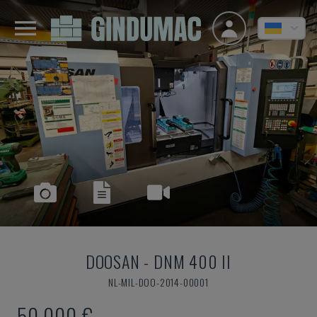
DOOSAN
-
DNM 400 II
NL-MIL-DOO-2014-00001
50.000 €