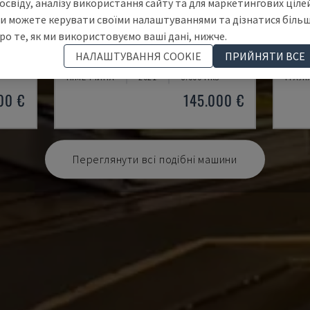
освіду, аналізу використання сайту та для маркетингових цілей
и можете керувати своїми налаштуваннями та дізнатися біль
ро те, як ми використовуємо ваші дані, нижче.
U5-1530
MYN
НАЛАШТУВАННЯ COOKIE
ПРИЙНЯТИ ВСЕ
ЕНТР
SPINNER - ВЕРТИКАЛЬНИЙ ОБРОБНИЙ ЦЕНТР
DAEW
НІМЕЧЧИНА
2021
6.000 HRS
ІТАЛІ
00 €
145.000 €
Переглянути всі подібні машини