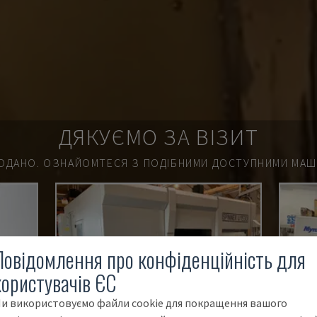
ДЯКУЄМО ЗА ВІЗИТ
ОДАНО.
ОЗНАЙОМТЕСЯ З ПОДІБНИМИ ДОСТУПНИМИ МАШИ
Повідомлення про конфіденційність для
користувачів ЄС
и використовуємо файли cookie для покращення вашого