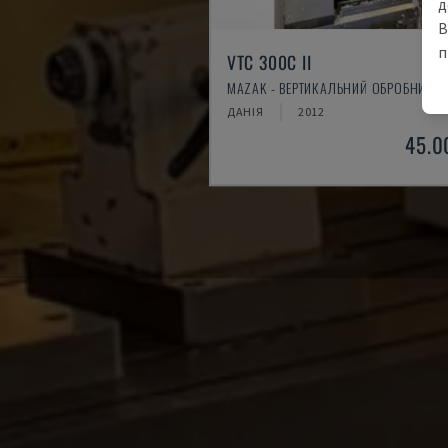
д
В
п
VTC 300C II
MAZAK - ВЕРТИКАЛЬНИЙ ОБРОБНИЙ Ц
ДАНІЯ
2012
45.0