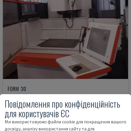
FORM 30
AGIECHARMILLES - ПОГРУЖНА ЕЛЕКТРОЕРОЗІЙНА МАШИНА
Повідомлення про конфіденційність
УГОРЩИНА
2015
для користувачів ЄС
35.000 €
Ми використовуємо файли cookie для покращення вашого
досвіду, аналізу використання сайту та для