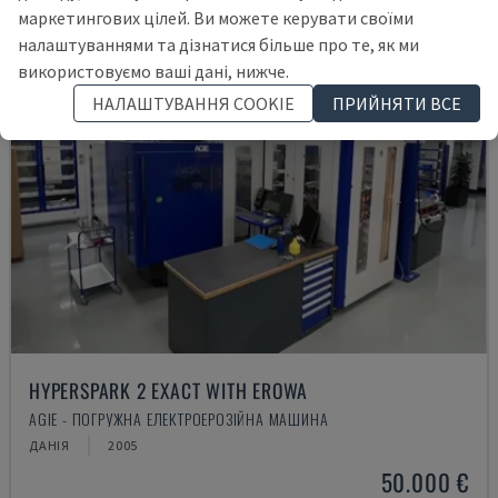
маркетингових цілей. Ви можете керувати своїми
налаштуваннями та дізнатися більше про те, як ми
використовуємо ваші дані, нижче.
НАЛАШТУВАННЯ COOKIE
ПРИЙНЯТИ ВСЕ
HYPERSPARK 2 EXACT WITH EROWA
AGIE - ПОГРУЖНА ЕЛЕКТРОЕРОЗІЙНА МАШИНА
ДАНІЯ
2005
50.000 €