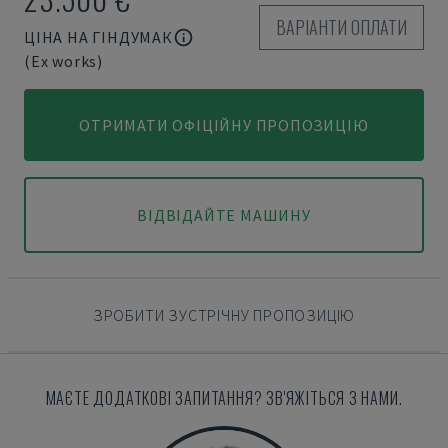
ВАРІАНТИ ОПЛАТИ
ЦІНА НА ГІНДУМАК
(Ex works)
ОТРИМАТИ ОФІЦІЙНУ ПРОПОЗИЦІЮ
ВІДВІДАЙТЕ МАШИНУ
ЗРОБИТИ ЗУСТРІЧНУ ПРОПОЗИЦІЮ
МАЄТЕ ДОДАТКОВІ ЗАПИТАННЯ? ЗВ'ЯЖІТЬСЯ З НАМИ.