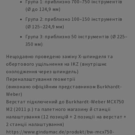
Група 1: приблизно 700–750 інструментів
(Ø до 124,9 мм)
Група 2: приблизно 100–150 інструментів
(Ø 125–224,9 мм)
Група 3: приблизно 50 інструментів (Ø 225–
350 мм)
Нещодавно проведено заміну X-шпинделя та
обертового ущільнення на IKZ (внутрішнє
охолодження через шпиндель)
Переналаштування геометрії
(виконано офіційним представником Burkhardt-
Weber)
Верстат підключений до Burkhardt-Weber MCX750
M2 (2011 р.) та палетного магазину й станції
налаштування (12 позицій + 2 позиції на верстат +
2 станції налаштування)
https://www.gindumac.de/produkt/bw-mcx750-