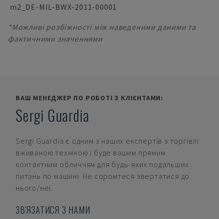
m2_DE-MIL-BWX-2011-00001
*Можливі розбіжності між наведеними даними та
фактичними значеннями
ВАШ МЕНЕДЖЕР ПО РОБОТІ З КЛІЄНТАМИ:
Sergi Guardia
Sergi Guardia
є одним з наших експертів з торгівлі
вживаною технікою і буде вашим прямим
контактним обличчям для будь-яких подальших
питань по машині. Не соромтеся звертатися до
нього/неї.
ЗВ'ЯЗАТИСЯ З НАМИ