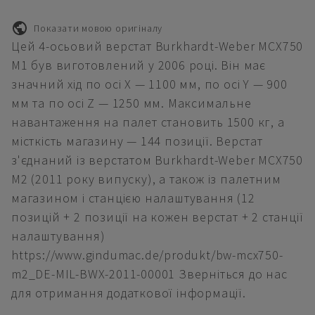
Показати мовою оригіналу
Цей 4-осьовий верстат Burkhardt-Weber MCX750
M1 був виготовлений у 2006 році. Він має
значний хід по осі X — 1100 мм, по осі Y — 900
мм та по осі Z — 1250 мм. Максимальне
навантаження на палет становить 1500 кг, а
місткість магазину — 144 позиції. Верстат
з'єднаний із верстатом Burkhardt-Weber MCX750
M2 (2011 року випуску), а також із палетним
магазином і станцією налаштування (12
позицій + 2 позиції на кожен верстат + 2 станції
налаштування)
https://www.gindumac.de/produkt/bw-mcx750-
m2_DE-MIL-BWX-2011-00001 Зверніться до нас
для отримання додаткової інформації.