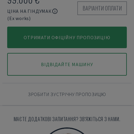
ВАРІАНТИ ОПЛАТИ
ЦІНА НА ГІНДУМАК
(Ex works)
ОТРИМАТИ ОФІЦІЙНУ ПРОПОЗИЦІЮ
ВІДВІДАЙТЕ МАШИНУ
ЗРОБИТИ ЗУСТРІЧНУ ПРОПОЗИЦІЮ
МАЄТЕ ДОДАТКОВІ ЗАПИТАННЯ? ЗВ'ЯЖІТЬСЯ З НАМИ.