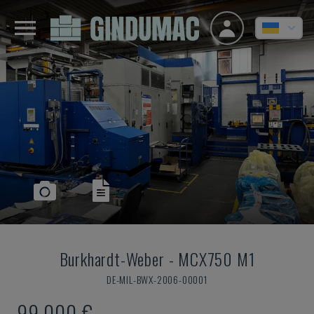
Burkhardt-Weber
-
MCX750 M1
DE-MIL-BWX-2006-00001
99.000 €