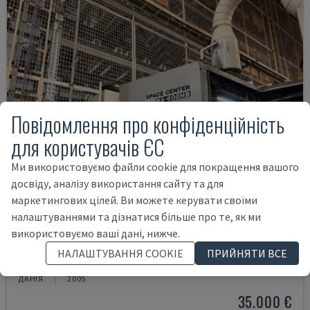
Повідомлення про конфіденційність
для користувачів ЄС
Ми використовуємо файли cookie для покращення вашого
досвіду, аналізу використання сайту та для
маркетингових цілей. Ви можете керувати своїми
налаштуваннями та дізнатися більше про те, як ми
використовуємо ваші дані, нижче.
MA-600HB
НАЛАШТУВАННЯ COOKIE
ПРИЙНЯТИ ВСЕ
OKUMA - ГОРИЗОНТАЛЬНИЙ ОБРОБНИЙ ЦЕНТР
ДАНІЯ
2005
35.000 €