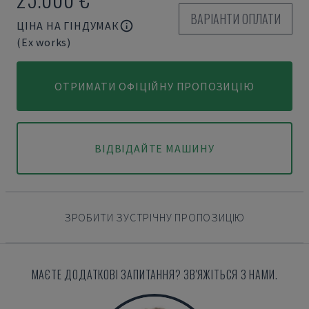
ВАРІАНТИ ОПЛАТИ
ЦІНА НА ГІНДУМАК
(Ex works)
ОТРИМАТИ ОФІЦІЙНУ ПРОПОЗИЦІЮ
ВІДВІДАЙТЕ МАШИНУ
ЗРОБИТИ ЗУСТРІЧНУ ПРОПОЗИЦІЮ
МАЄТЕ ДОДАТКОВІ ЗАПИТАННЯ? ЗВ'ЯЖІТЬСЯ З НАМИ.