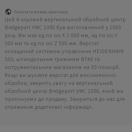
Показати мовою оригіналу
Цей 4-осьовий вертикальний обробний центр
Bridgeport VMC 1000 був виготовлений у 2003
році. Він має хід по осі X 1 000 мм, хід по осі Y
300 мм та хід по осі Z 500 мм. Верстат
оснащений системою управління HEIDENHAIN
530, шпиндельним тримачем BT40 та
інструментальним магазином на 30 позицій.
Якщо ви шукаєте верстат для високоякісної
обробки, зверніть увагу на вертикальний
обробний центр Bridgeport VMC 1000, який ми
пропонуємо до продажу. Зверніться до нас для
отримання додаткової інформації.