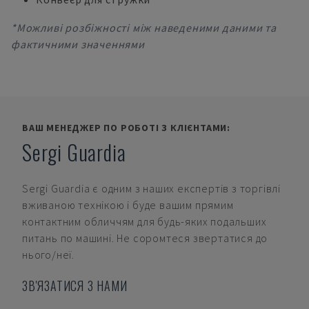
*Можливі розбіжності між наведеними даними та
фактичними значеннями
ВАШ МЕНЕДЖЕР ПО РОБОТІ З КЛІЄНТАМИ:
Sergi Guardia
Sergi Guardia
є одним з наших експертів з торгівлі
вживаною технікою і буде вашим прямим
контактним обличчям для будь-яких подальших
питань по машині. Не соромтеся звертатися до
нього/неї.
ЗВ'ЯЗАТИСЯ З НАМИ