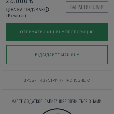
ВАРІАНТИ ОПЛАТИ
ЦІНА НА ГІНДУМАК
(Ex works)
ОТРИМАТИ ОФІЦІЙНУ ПРОПОЗИЦІЮ
ВІДВІДАЙТЕ МАШИНУ
ЗРОБИТИ ЗУСТРІЧНУ ПРОПОЗИЦІЮ
МАЄТЕ ДОДАТКОВІ ЗАПИТАННЯ? ЗВ'ЯЖІТЬСЯ З НАМИ.