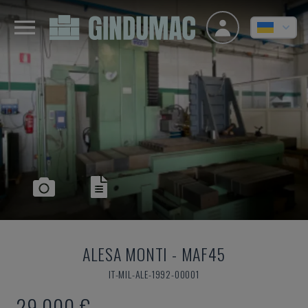
ALESA MONTI
-
MAF45
IT-MIL-ALE-1992-00001
29.000 €